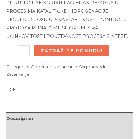
PLINU, KOJI SE KORISTI KAO BITAN REAGENS U
PROCESIMA KATALITIČKE HIDROGENACIJE.
REGULATOR OSIGURAVA STABILNOST I KONTROLU
PROTOKA PLINA, ČIME SE OPTIMIZIRA
UČINKOVITOST I POUZDANOST PROCESA SINTEZE.
REDUCIR
ZATRAŽITE PONUDU!
VENTIL
PROTOČNI
Categories:
Oprema za zavarivanje
,
Svi proizvodi
,
FORMIR
Zavarivanje
PROCONTROL
GCE
quantity
Description
Brand