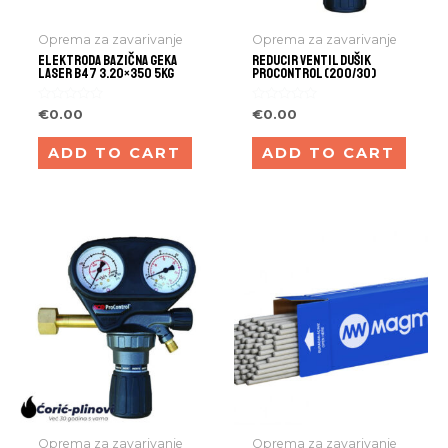
Oprema za zavarivanje
Oprema za zavarivanje
ELEKTRODA BAZIČNA GEKA
REDUCIR VENTIL DUŠIK
LASER B47 3.20×350 5kg
PROCONTROL (200/30)
Rated
Rated
€
0.00
€
0.00
0
0
out
out
of
of
ADD TO CART
ADD TO CART
5
5
Oprema za zavarivanje
Oprema za zavarivanje