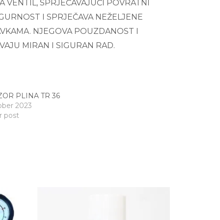
A VENTIL, SPRJEČAVAJUĆI POVRATNI
IGURNOST I SPRJEČAVA NEŽELJENE
TAVKAMA. NJEGOVA POUZDANOST I
AJU MIRAN I SIGURAN RAD.
ZOR PLINA TR 36
ober 2023
r post