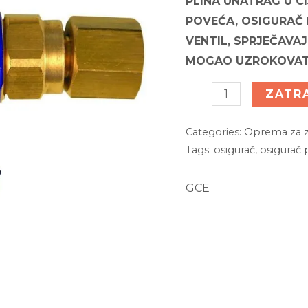
PLINA UNATRAG U CI
POVEĆA, OSIGURAČ
VENTIL, SPRJEČAVAJ
MOGAO UZROKOVAT
OSIGURAČ
ZATR
POVRATA
PLINA
Categories:
Oprema za z
Tags:
osigurač
,
osigurač 
-
FR
GCE
18-
GCE
quantity