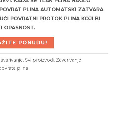
JEVI. KADA SE TLAK PLINA NAGLO
 POVRAT PLINA AUTOMATSKI ZATVARA
UĆI POVRATNI PROTOK PLINA KOJI BI
I OPASNOST.
AŽITE PONUDU!
avarivanje
,
Svi proizvodi
,
Zavarivanje
povrata plina