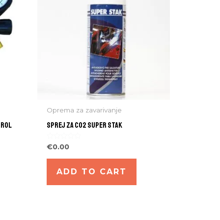
Oprema za zavarivanje
TROL
SPREJ ZA CO2 SUPER STAK
Rated
€
0.00
0
out
of
ADD TO CART
5