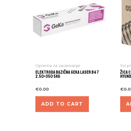
Oprema za zavarivanje
Svi p
ELEKTRODA BAZIČNA GEKA LASER B47
ŽICA 
2.50×350 5kg
HYUND
Rated
Rated
€
0.00
€
0.
0
0
out
out
of
of
ADD TO CART
A
5
5