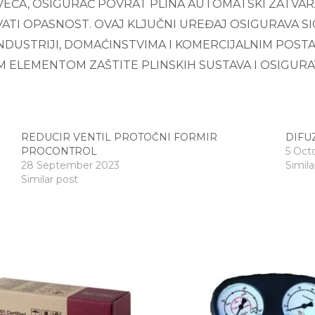
POVEĆA, OSIGURAČ POVRAT PLINA AUTOMATSKI ZATVAR
ATI OPASNOST. OVAJ KLJUČNI UREĐAJ OSIGURAVA S
INDUSTRIJI, DOMAĆINSTVIMA I KOMERCIJALNIM POS
ELEMENTOM ZAŠTITE PLINSKIH SUSTAVA I OSIGURAV
REDUCIR VENTIL PROTOČNI FORMIR
DIFU
PROCONTROL
5 Oct
28 September 2023
Simila
Similar post