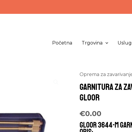
Početna
Trgovina
Uslug
Oprema za zavarivanj
Garnitura za za
Gloor
€
0.00
GLOOR 3644-M garn
opis: