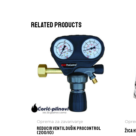
Related products
Oprema za zavarivanje
Oprem
REDUCIR VENTIL DUŠIK PROCONTROL
ŽICA H
(200/10)