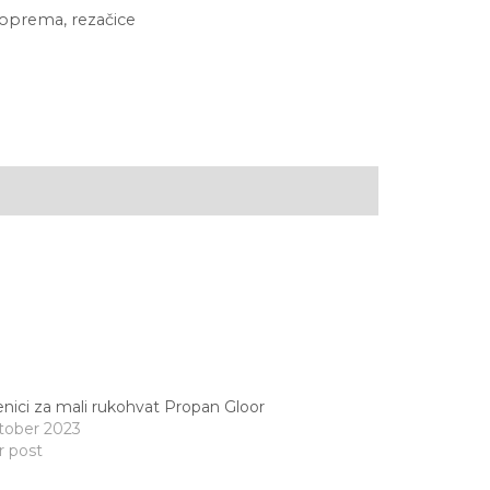
 oprema
,
rezačice
nici za mali rukohvat Propan Gloor
tober 2023
r post