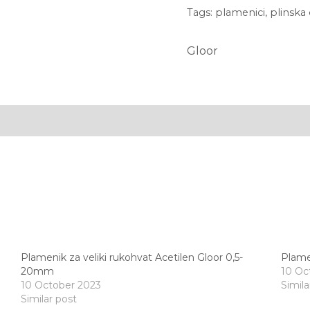
Tags:
plamenici
,
plinska
i
rezanje
Gloor
3644-
M
Gloor
quantity
Plamenik za veliki rukohvat Acetilen Gloor 0,5-
Plame
20mm
10 Oc
10 October 2023
Simila
Similar post