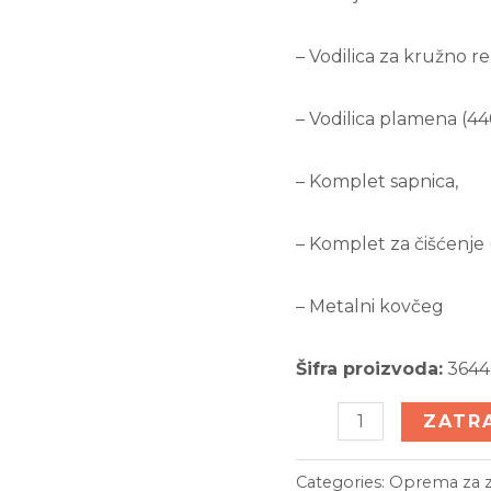
– Vodilica za kružno re
– Vodilica plamena (44
– Komplet sapnica,
– Komplet za čišćenje
– Metalni kovčeg
Šifra proizvoda:
3644
Garnitura
ZATR
za
zavarivanje
Categories:
Oprema za z