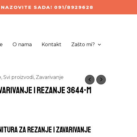
NAZOVITE SADA! 091/8929628
e
O nama
Kontakt
Zašto mi?
e
,
Svi proizvodi
,
Zavarivanje
varivanje i rezanje 3644-M
itura za rezanje i zavarivanje