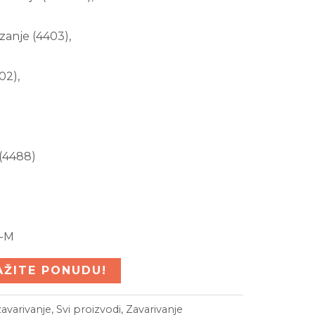
zanje (4403),
02),
 (4488)
-M
AŽITE PONUDU!
avarivanje
,
Svi proizvodi
,
Zavarivanje